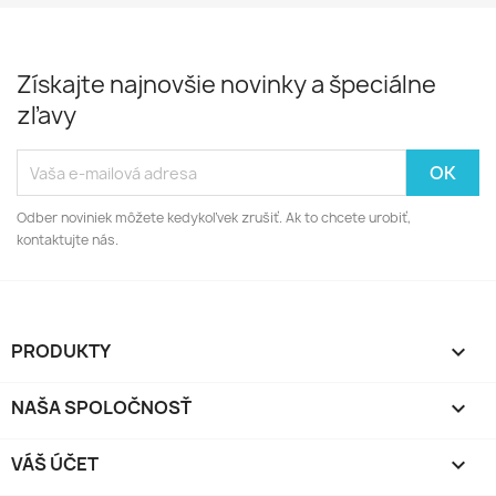
Získajte najnovšie novinky a špeciálne
zľavy
Odber noviniek môžete kedykoľvek zrušiť. Ak to chcete urobiť,
kontaktujte nás.
PRODUKTY

NAŠA SPOLOČNOSŤ

VÁŠ ÚČET
