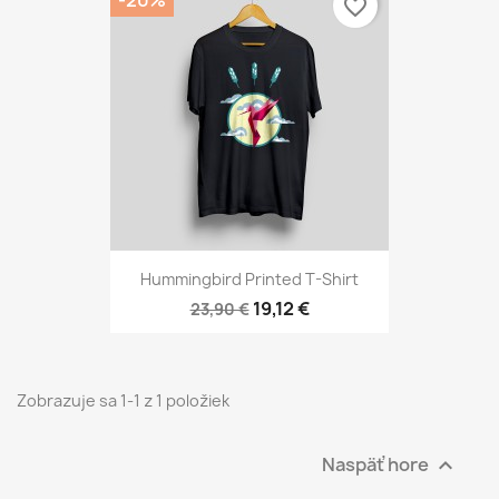
-20%
favorite_border
Hummingbird Printed T-Shirt
19,12 €
23,90 €
Zobrazuje sa 1-1 z 1 položiek
Naspäť hore
