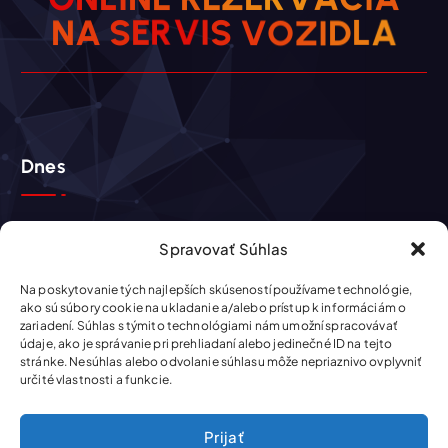
S
V
I
O
V
N
R
A
E
S
Z
A
I
L
D
Dnes
Aktuálny čas: 19:03:39
Spravovať Súhlas
Piatok 7. augusta 2026
Na poskytovanie tých najlepších skúseností používame technológie,
Sviatok má Štefánia
ako sú súbory cookie na ukladanie a/alebo prístup k informáciám o
zariadení. Súhlas s týmito technológiami nám umožní spracovávať
Zajtra má sviatok Oskar
údaje, ako je správanie pri prehliadaní alebo jedinečné ID na tejto
stránke. Nesúhlas alebo odvolanie súhlasu môže nepriaznivo ovplyvniť
určité vlastnosti a funkcie.
Prijať