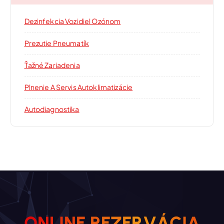
Dezinfekcia Vozidiel Ozónom
Prezutie Pneumatík
Ťažné Zariadenia
Plnenie A Servis Autoklimatizácie
Autodiagnostika
O
N
L
I
N
E
R
E
Z
E
R
V
Á
C
I
A